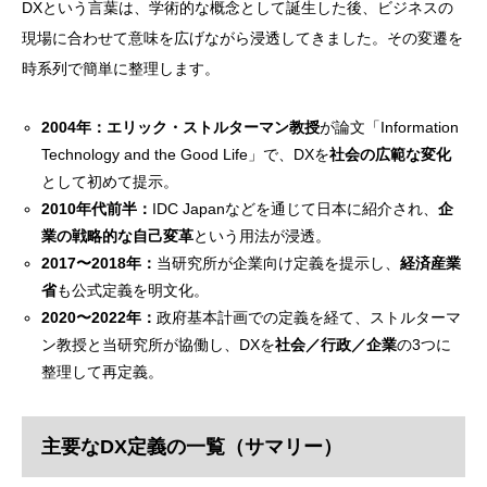
DXという言葉は、学術的な概念として誕生した後、ビジネスの
現場に合わせて意味を広げながら浸透してきました。その変遷を
時系列で簡単に整理します。
2004年：
エリック・ストルターマン教授
が論文「Information
Technology and the Good Life」で、DXを
社会の広範な変化
として初めて提示。
2010年代前半：
IDC Japanなどを通じて日本に紹介され、
企
業の戦略的な自己変革
という用法が浸透。
2017〜2018年：
当研究所が企業向け定義を提示し、
経済産業
省
も公式定義を明文化。
2020〜2022年：
政府基本計画での定義を経て、ストルターマ
ン教授と当研究所が協働し、DXを
社会／行政／企業
の3つに
整理して再定義。
主要なDX定義の一覧（サマリー）