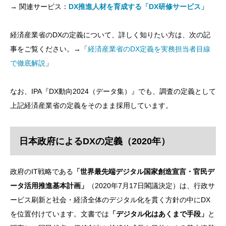
→ 関連サービス：
DX推進人材を育成する「DX研修サービス」
経済産業省のDXの定義について、詳しく知りたい方は、次の記
事をご覧ください。→「
経済産業省のDX定義を実務担当者目線
で徹底解説
」
なお、IPA『DX動向2024（データ集）』でも、調査の定義として
上記経済産業省の定義をそのまま採用しています。
日本政府によるDXの定義（2020年）
政府のIT戦略である
「世界最先端デジタル国家創造宣言・官民デ
ータ活用推進基本計画」
（2020年7月17日閣議決定）は、行政サ
ービス刷新と社会・経済全体のデジタル化を貫く方針の中にDX
を位置付けています。文書では
「デジタル化はあくまで手段」
と