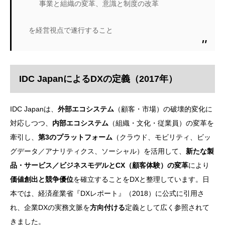
事業と組織の変革、意識と制度の改革
を経営視点で遂行すること
IDC JapanによるDXの定義（2017年）
IDC Japanは、
外部エコシステム
（顧客・市場）の破壊的変化に
対応しつつ、
内部エコシステム
（組織・文化・従業員）の変革を
牽引し、
第3のプラットフォーム
（クラウド、モビリティ、ビッ
グデータ／アナリティクス、ソーシャル）を活用して、
新たな製
品・サービス／ビジネスモデルとCX（顧客体験）の変革
により
価値創出と競争優位
を確立することをDXと整理しています。日
本では、経済産業省『DXレポート』（2018）に公式に引用さ
れ、企業DXの実務文脈を
方向付ける
定義として広く参照されて
きました。