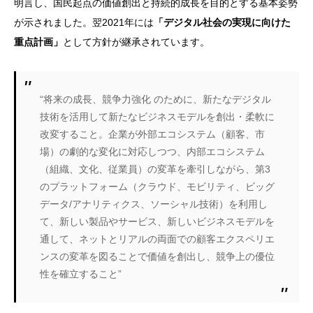
明言し、国民起点の価値創出と持続的成長を目的とする基本姿勢
が示されました。翌2021年には
「デジタル社会の実現に向けた
重点計画」
として方針が継承されています。
“将来の成長、競争力強化 のために、新たなデジタル
技術を活用して新たなビジネスモデルを創出・柔軟に
改変すること。企業が外部エコシステム（顧客、市
場）の劇的な変化に対応しつつ、内部エコシステム
（組織、文化、従業員）の変革を牽引しながら、第3
のプラットフォーム（クラウド、モビリティ、ビッグ
データ/アナリティクス、ソーシャル技術）を利用し
て、新しい製品やサービス、新しいビジネスモデルを
通して、ネットとリアルの両面での顧客エクスペリエ
ンスの変革を図ることで価値を創出し、競争上の優位
性を確立すること”