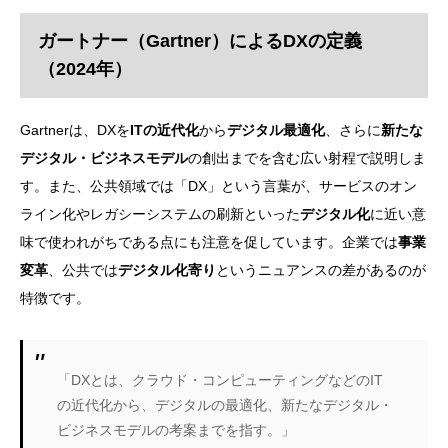
ガートナー（Gartner）によるDXの定義
（2024年）
Gartnerは、DXを
ITの近代化
から
デジタル最適化
、さらに
新たな
デジタル・ビジネスモデル
の創出までを含む広い射程で説明しま
す。また、公共領域では「DX」という言葉が、サービスのオン
ライン化やレガシーシステムの刷新といった
デジタル化
に近い意
味で使われがちである点にも注意を促しています。企業では
事業
変革
、公共では
デジタル化寄り
というニュアンスの差があるのが
特徴です。
「DXとは、クラウド・コンピューティングなどのIT
の近代化から、デジタルの最適化、新たなデジタル・
ビジネスモデルの考案までを指す。」