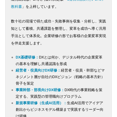
教科書
」を上梓しています。
数十社の現場で得た成功・失敗事例を収集・分析し、実践
知として蓄積。共通課題を整理し、変革を成功へ導く汎用
手法として体系化。企業研修の形でお客様の企業変革実現
を伴走支援します。
DX基礎研修：
DXとは何か、デジタル時代の企業変革
の基本を理解し共通認識を形成
経営者・役員向けDX研修：
経営者・役員・幹部などマ
ネジメント層が自社のDXビジョン（戦略の基本方針）
骨子を策定
事業幹部・部長向けDX研修：
DX時代の事業戦略を策
定する、実践型の管理職向けプログラム
新規事業研修（生成AI活用）：
生成AI活用でアイデア
創出からビジネスモデル構築まで実践するリーダー向
け研修