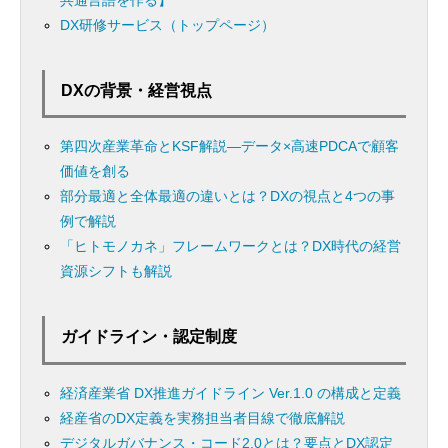
DX研修サービス（トップページ）
DXの背景・経営視点
第四次産業革命とKSF解説―データ×高速PDCAで顧客
価値を創る
部分最適と全体最適の違いとは？DXの視点と4つの事
例で解説
「ヒトモノカネ」フレームワークとは？DX時代の経営
資源シフトも解説
ガイドライン・認定制度
経済産業省 DX推進ガイドライン Ver.1.0 の構成と定義
経産省のDX定義を実務担当者目線で徹底解説
デジタルガバナンス・コード2.0とは？要点とDX認定