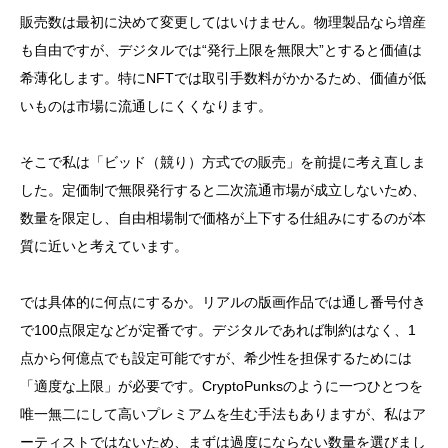
販売数は最初に決めて変更してはいけません。物理製品なら増産
も自由ですが、デジタルでは“発行上限を無限大”とすると価値は
希薄化します。特にNFTでは取引手数料がかかるため、価値が低
いものは市場に流通しにくくなります。
そこで私は「ビッド（競り）方式での販売」を前提に考え直しま
した。定価制で無限発行すると二次流通市場が成立しないため、
数量を限定し、自由相場制で価格が上下する仕組みにするのが本
質に近いと考えています。
では具体的に何点にするか。リアルの版画作品では通し番号付き
で100点限定などが定番です。デジタルであれば制約はなく、1
点から何億点でも設定可能ですが、希少性を担保するためには
「適度な上限」が必要です。CryptoPunksのように一つひとつを
唯一無二にして高いプレミアムを生む手法もありますが、私はア
ーティストではないため、まずは過度にならない数量を選びまし